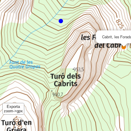
Cabrit, les Forad
Exporta
zoom->gpx