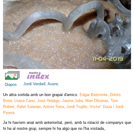
Jordi Verdiell, Avenc
Diapos
Un altra sortida amb un bon grapat d'amics:
Edgar Belmonte, Dolors
Boter, Lluisa Cano, José Hidalgo, Jaume Julià, Mari Oliveras, Toni
Robert, Rafel Solanas, Antoni Torra, Jordi Trujillo, Víctor" Duna i Jordi
Perera.
Ja hi havíem anat amb anterioritat, però, amb la rotació de companys que
hi ha al nostre grup, sempre hi ha algú que no l'ha visitada,.