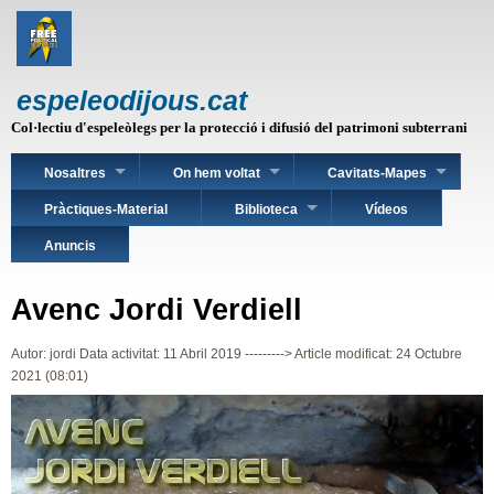
espeleodijous.cat
Col·lectiu d'espeleòlegs per la protecció i difusió del patrimoni subterrani
Navegació principal
Nosaltres
On hem voltat
Cavitats-Mapes
Pràctiques-Material
Biblioteca
Vídeos
Anuncis
Avenc Jordi Verdiell
Autor:
jordi
Data activitat:
11 Abril 2019
---------> Article modificat: 24 Octubre
2021 (08:01)