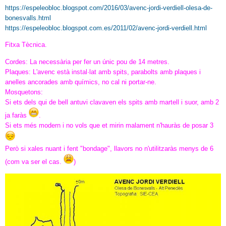
https://espeleobloc.blogspot.com/2016/03/avenc-jordi-verdiell-olesa-de-
bonesvalls.html
https://espeleobloc.blogspot.com.es/2011/02/avenc-jordi-verdiell.html
Fitxa Tècnica.
Cordes: La necessària per fer un únic pou de 14 metres.
Plaques: L'avenc està instal·lat amb spits, parabolts amb plaques i
anelles ancorades amb químics, no cal ni portar-ne.
Mosquetons:
Si ets dels qui de bell antuvi clavaven els spits amb martell i suor, amb 2
ja faràs
.
Si ets més modern i no vols que et mirin malament n'hauràs de posar 3
Però si xales nuant i fent "bondage", llavors no n'utilitzaràs menys de 6
(com va ser el cas.
)