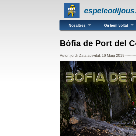
espeleodijous
Navegació principal
Nosaltres
On hem voltat
Bòfia de Port del 
Autor:
jordi
Data activitat:
16 Maig 2019
-------