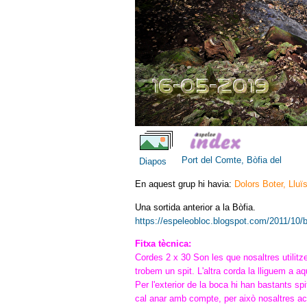
Port del Comte, Bòfia del
Diapos
En aquest grup hi havia:
Dolors Boter, Lluï
Una sortida anterior a la Bòfia.
https://espeleobloc.blogspot.com/2011/10/b
Fitxa tècnica:
Cordes 2 x 30 Son les que nosaltres utilitzem
trobem un spit. L'altra corda la lliguem a aq
Per l'exterior de la boca hi han bastants sp
cal anar amb compte, per això nosaltres a