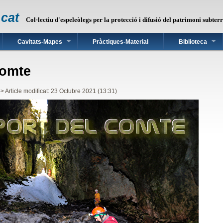
.cat
Col·lectiu d'espeleòlegs per la protecció i difusió del patrimoni subter
Cavitats-Mapes
Pràctiques-Material
Biblioteca
Comte
--> Article modificat: 23 Octubre 2021 (13:31)