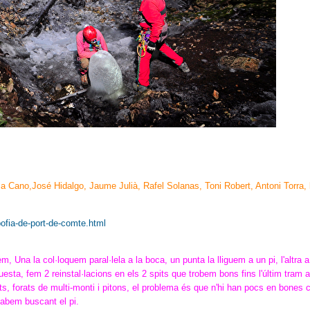
sa Cano,José Hidalgo, Jaume Julià, Rafel Solanas, Toni Robert, Antoni Torra, 
ofia-de-port-de-comte.html
, Una la col·loquem paral·lela a la boca, un punta la lliguem a un pi, l'altra a
uesta, fem 2 reinstal·lacions en els 2 spits que trobem bons fins l'últim tram a
its, forats de multi-monti i pitons, el problema és que n'hi han pocs en bones 
cabem buscant el pi.